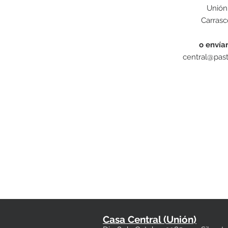
Unión
Carrasc
o envía
central@pas
Casa Central (Unión)