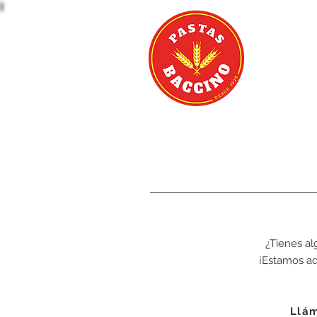
¿Tienes a
¡Estamos aq
Llám