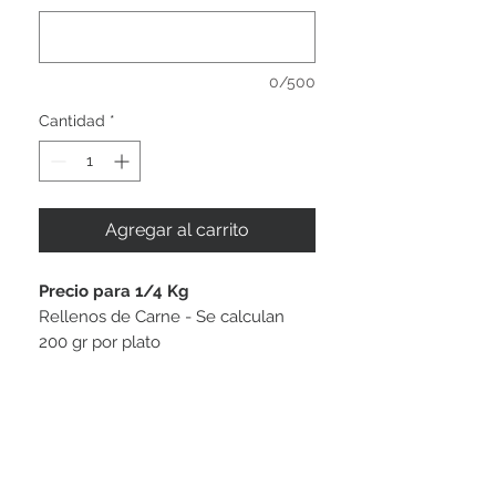
0/500
Cantidad
*
Agregar al carrito
Precio para 1/4 Kg
Rellenos de Carne - Se calculan
200 gr por plato
Casa Central (Unión)
Dir.: 8 de Octubre 3985 esq. Silvestre Pérez
Tel.:
2508 8372
Local Carrasco