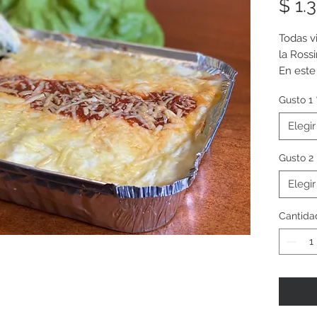
$ 1.
Todas v
la Ross
En este
en horn
Gusto 1
Elegir
Gusto 2
Elegir
Cantida