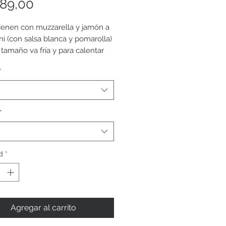
Precio
389,00
ienen con muzzarella y jamón a
ini (con salsa blanca y pomarolla)
 tamaño va fría y para calentar
o.
*
*
d
*
Agregar al carrito